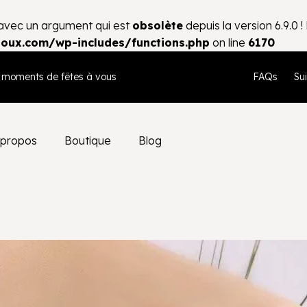
avec un argument qui est
obsolète
depuis la version 6.9.0 
oux.com/wp-includes/functions.php
on line
6170
moments de fêtes à vous
FAQs
Su
 propos
Boutique
Blog