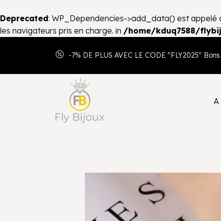
Deprecated
: WP_Dependencies->add_data() est appelé 
les navigateurs pris en charge. in
/home/kduq7588/flybij
-7% DE PLUS AVEC LE CODE "FLY2025" Bons 
A